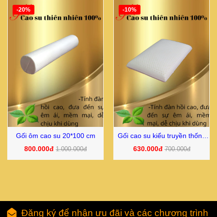
-20%
-10%
Gối ôm cao su 20*100 cm
Gối cao su kiểu truyền thống
40*60*14 cm
800.000đ
630.000đ
1.000.000đ
700.000đ
Đăng ký để nhận ưu đãi và các chương trình