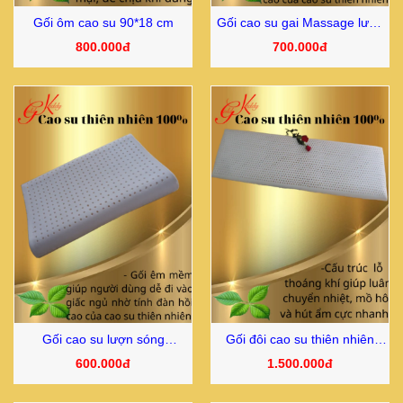
Gối ôm cao su 90*18 cm
Gối cao su gai Massage lượn
sóng
800.000đ
700.000đ
Gối cao su lượn sóng
Gối đôi cao su thiên nhiên
37*57*11 cm
150*14 cm
600.000đ
1.500.000đ