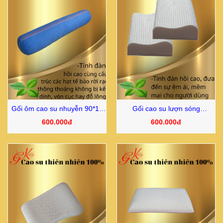
Gối ôm cao su nhuyễn 90*18
Gối cao su lượn sóng
cm
30*50*10/12cm
600.000đ
600.000đ