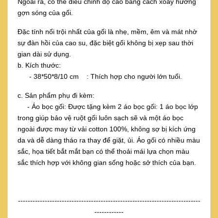
Ngoài ra, có thể điều chỉnh độ cao bằng cách xoay hướng
gợn sóng của gối.
Đặc tính nổi trội nhất của gối là nhẹ, mềm, êm và mát nhờ
sự đàn hồi của cao su, đặc biệt gối không bị xẹp sau thời
gian dài sử dụng.
b. Kích thước:
- 38*50*8/10 cm : Thích hợp cho người lớn tuổi.
c. Sản phẩm phụ đi kèm:
- Áo bọc gối: Được tặng kèm 2 áo bọc gối: 1 áo bọc lớp
trong giúp bảo vệ ruột gối luôn sạch sẽ và một áo bọc
ngoài được may từ vải cotton 100%, không sợ bị kích ứng
da và dễ dàng tháo ra thay để giặt, ủi. Áo gối có nhiều màu
sắc, họa tiết bắt mắt bạn có thể thoải mái lựa chọn màu
sắc thích hợp với không gian sống hoặc sở thích của bạn.
---------------------------------------------------------------------------
------------