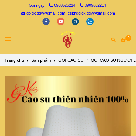
Gọi ngay
0968525214
0909662214
goldkiddy@gmail.com, cskhgoldkiddy@gmail.com
0
Trang chủ
/
Sản phẩm
/
GỐI CAO SU
/
GỐI CAO SU NGƯỜI 