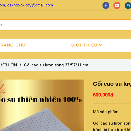
com, cskhgoldkiddy@gmail.com
TRANG CHỦ
GIỚI THIỆU
ƯỜI LỚN
/
Gối cao su lượn sóng 37*57*11 cm
Gối cao su lư
600.000đ
Mã sản phẩm:
Gối cao su lượn són
tránh bị trơn trượt 