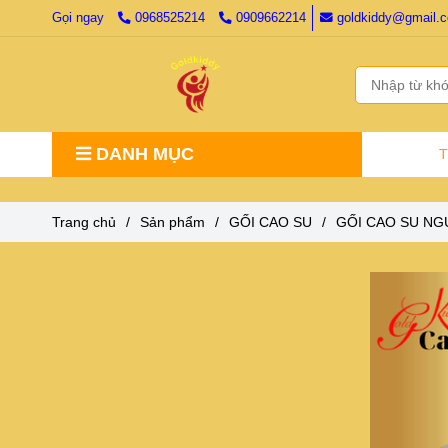
Gọi ngay
0968525214
0909662214
goldkiddy@gmail.
DANH MỤC
Trang chủ
/
Sản phẩm
/
GỐI CAO SU
/
GỐI CAO SU NG