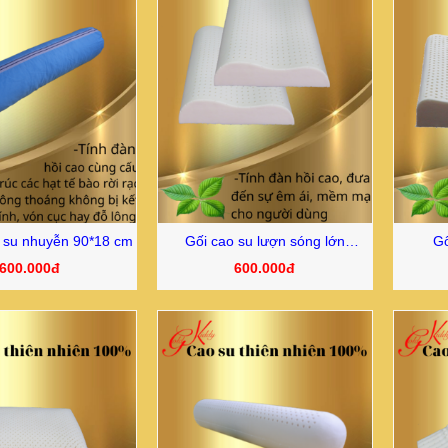
 su nhuyễn 90*18 cm
Gối cao su lượn sóng lớn
Gố
38*50*8/10 cm
600.000đ
600.000đ