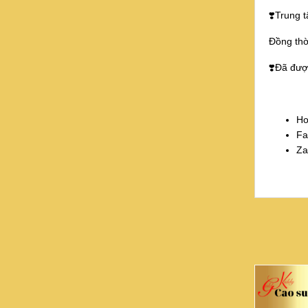
❣️Trung 
Đồng thờ
❣️Đã đượ
Ho
Fa
Za