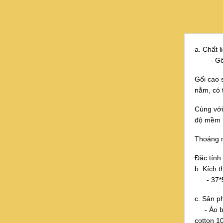
a. Chất li
- Gối đ
Gối cao 
nằm, có 
Cùng với
độ mềm mạ
Thoáng m
Đặc tính 
b. Kích t
- 37*57
c. Sản p
- Áo bọc
cotton 10