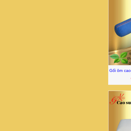
Gối ôm cao