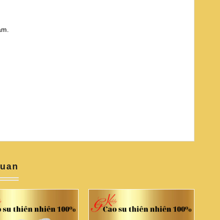
am.
quan