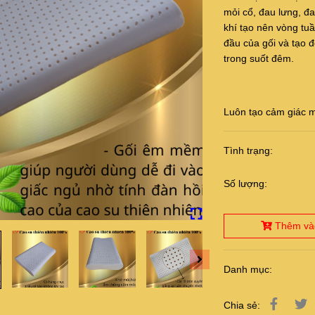
mỏi cổ, đau lưng, đa
khí tạo nên vòng tu
đầu của gối và tạo đ
trong suốt đêm.
Luôn tạo cảm giác m
Tình trạng:
Số lượng:
Thêm và
Danh mục:
Chia sẻ: