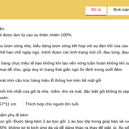
Mô tả
Bình luậ
ệu :
ược làm từ cao su thiên nhiên 100%.
su lượn sóng nhẹ, kiểu dáng lượn sóng kết hợp với sự đàn hồi của cao s
thể hạn chế ngáy ngủ, tránh được các tình trạng mỏi cổ, đau lưng, đau 
 hàng chục triệu tế bào không khí tạo nên vòng tuần hoàn không khí s
i dễ chịu, giúp duy trì trạng thái giấc ngủ ổn định trong suốt đêm.
át nhờ cấu trúc hàng triệu lỗ thông hơi trên bề mặt gối
nổi trội nhất của gối là nhẹ, mềm, êm và mát, đặc biệt gối không bị xẹp
hước:
*11 cm : Thích hợp cho người lớn tuổi.
hẩm phụ đi kèm:
 gối: Được tặng kèm 2 áo bọc gối: 1 áo bọc lớp trong giúp bảo vệ ruộ
0%, không sợ bị kích ứng da và dễ dàng tháo ra thay để giặt, ủi. Áo gố