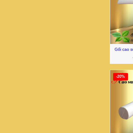
Gối cao s
-20%