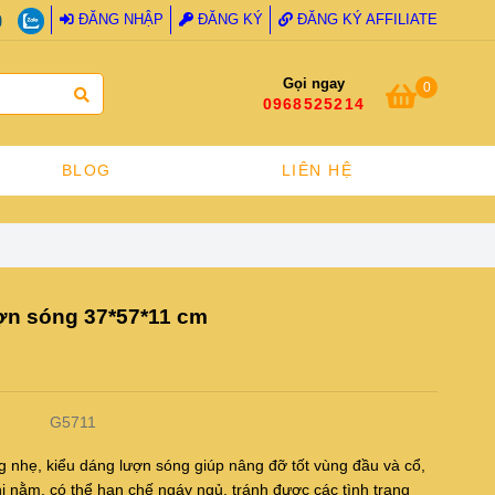
ĐĂNG NHẬP
ĐĂNG KÝ
ĐĂNG KÝ AFFILIATE
Gọi ngay
0
0968525214
BLOG
LIÊN HỆ
ợn sóng 37*57*11 cm
G5711
g nhẹ, kiểu dáng lượn sóng giúp nâng đỡ tốt vùng đầu và cổ,
khi nằm, có thể hạn chế ngáy ngủ, tránh được các tình trạng