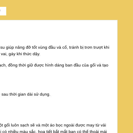
n
u giúp nâng đỡ tốt vùng đầu và cổ, tránh bị trơn trượt khi
vai, gáy khi thức dậy.
ạch, đồng thời giữ được hình dáng ban đầu của gối và tạo
 sau thời gian dài sử dụng.
t gối luôn sạch sẽ và một áo bọc ngoài được may từ vải
i có nhiều màu sắc, họa tiết bắt mắt bạn có thể thoải mái