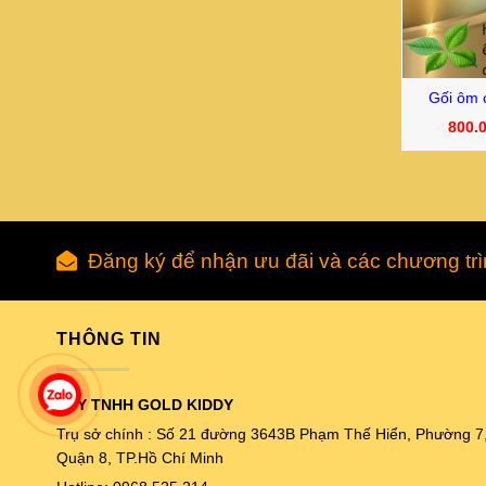
Gối ôm 
800.
Đăng ký để nhận ưu đãi và các chương tr
THÔNG TIN
CTY TNHH GOLD KIDDY
Trụ sở chính : Số 21 đường 3643B Phạm Thế Hiển, Phường 7
Quận 8, TP.Hồ Chí Minh