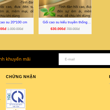
cao su 20*100 cm
Gối cao su kiểu truyền thống
40*60*14 cm
000đ
630.000đ
1.000.000đ
700.000đ
ình khuyến mãi
CHỨNG NHẬN
,