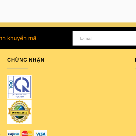
ình khuyến mãi
CHỨNG NHẬN
,