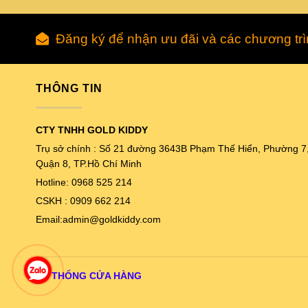
Đăng ký để nhận ưu đãi và các chương tr
THÔNG TIN
CTY TNHH GOLD KIDDY
Trụ sở chính : Số 21 đường 3643B Phạm Thế Hiển, Phường 7
Quận 8, TP.Hồ Chí Minh
Hotline: 0968 525 214
CSKH : 0909 662 214
Email:admin@goldkiddy.com
HỆ THỐNG CỬA HÀNG