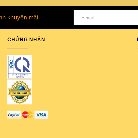
ình khuyến mãi
CHỨNG NHẬN
,