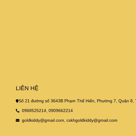
LIÊN HỆ
Số 21 đường số 3643B Phạm Thế Hiển, Phường 7, Quận 8,
0968525214,
0909662214
goldkiddy@gmail.com, cskhgoldkiddy@gmail.com