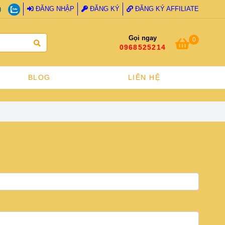
ĐĂNG NHẬP
ĐĂNG KÝ
ĐĂNG KÝ AFFILIATE
Gọi ngay
0
0968525214
BLOG
LIÊN HỆ